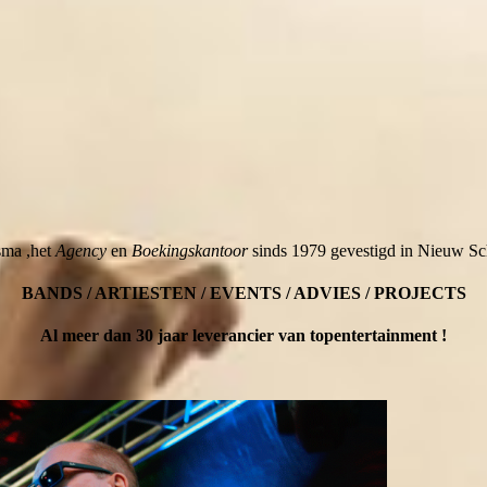
sma ,het
Agency
en
Boekingskantoor
sinds 1979 gevestigd in Nieuw Sch
BANDS / ARTIESTEN / EVENTS / ADVIES / PROJECTS
Al meer dan 30 jaar leverancier van topentertainment !