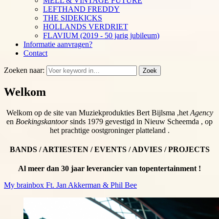
MELL & VINTAGE FUTURE
LEFTHAND FREDDY
THE SIDEKICKS
HOLLANDS VERDRIET
FLAVIUM (2019 - 50 jarig jubileum)
Informatie aanvragen?
Contact
Zoeken naar:
Zoek
Welkom
Welkom op de site van Muziekprodukties Bert Bijlsma ,het
Agency
en
Boekingskantoor
sinds 1979 gevestigd in Nieuw Scheemda , op
het prachtige oostgroninger platteland .
BANDS / ARTIESTEN / EVENTS / ADVIES / PROJECTS
Al meer dan 30 jaar leverancier van topentertainment !
My brainbox Ft. Jan Akkerman & Phil Bee