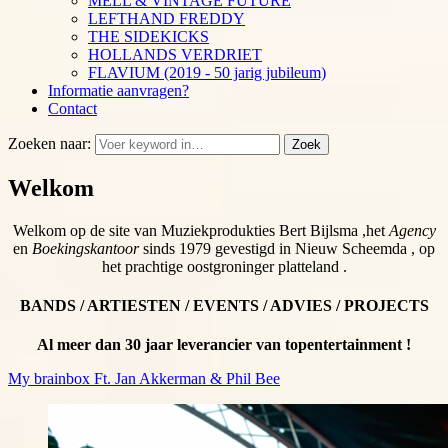
MELL & VINTAGE FUTURE
LEFTHAND FREDDY
THE SIDEKICKS
HOLLANDS VERDRIET
FLAVIUM (2019 - 50 jarig jubileum)
Informatie aanvragen?
Contact
Zoeken naar:
Zoek
Welkom
Welkom op de site van Muziekprodukties Bert Bijlsma ,het
Agency
en
Boekingskantoor
sinds 1979 gevestigd in Nieuw Scheemda , op
het prachtige oostgroninger platteland .
BANDS / ARTIESTEN / EVENTS / ADVIES / PROJECTS
Al meer dan 30 jaar leverancier van topentertainment !
My brainbox Ft. Jan Akkerman & Phil Bee