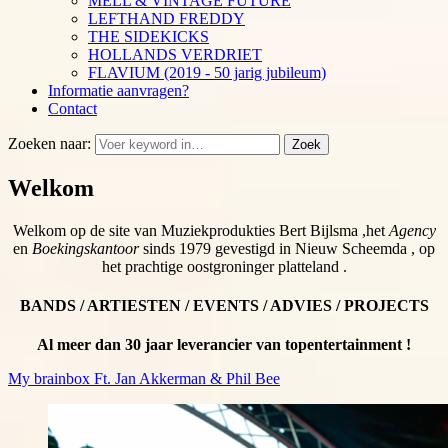
MELL & VINTAGE FUTURE
LEFTHAND FREDDY
THE SIDEKICKS
HOLLANDS VERDRIET
FLAVIUM (2019 - 50 jarig jubileum)
Informatie aanvragen?
Contact
Zoeken naar:
Zoek
Welkom
Welkom op de site van Muziekprodukties Bert Bijlsma ,het
Agency
en
Boekingskantoor
sinds 1979 gevestigd in Nieuw Scheemda , op
het prachtige oostgroninger platteland .
BANDS / ARTIESTEN / EVENTS / ADVIES / PROJECTS
Al meer dan 30 jaar leverancier van topentertainment !
My brainbox Ft. Jan Akkerman & Phil Bee