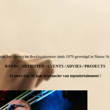
sma ,het
Agency
en
Boekingskantoor
sinds 1979 gevestigd in Nieuw Sch
BANDS / ARTIESTEN / EVENTS / ADVIES / PROJECTS
Al meer dan 30 jaar leverancier van topentertainment !