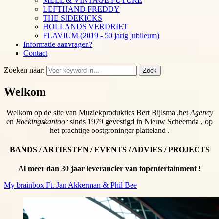
MELL & VINTAGE FUTURE
LEFTHAND FREDDY
THE SIDEKICKS
HOLLANDS VERDRIET
FLAVIUM (2019 - 50 jarig jubileum)
Informatie aanvragen?
Contact
Zoeken naar:
Zoek
Welkom
Welkom op de site van Muziekprodukties Bert Bijlsma ,het
Agency
en
Boekingskantoor
sinds 1979 gevestigd in Nieuw Scheemda , op
het prachtige oostgroninger platteland .
BANDS / ARTIESTEN / EVENTS / ADVIES / PROJECTS
Al meer dan 30 jaar leverancier van topentertainment !
My brainbox Ft. Jan Akkerman & Phil Bee