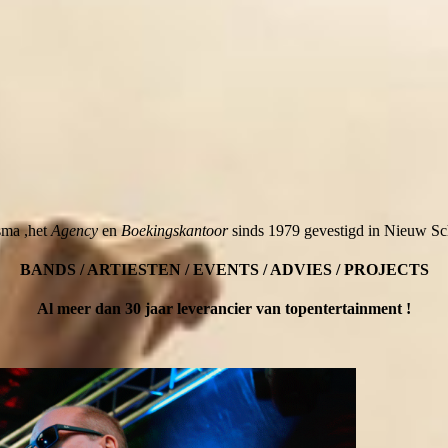
sma ,het
Agency
en
Boekingskantoor
sinds 1979 gevestigd in Nieuw Sch
BANDS / ARTIESTEN / EVENTS / ADVIES / PROJECTS
Al meer dan 30 jaar leverancier van topentertainment !