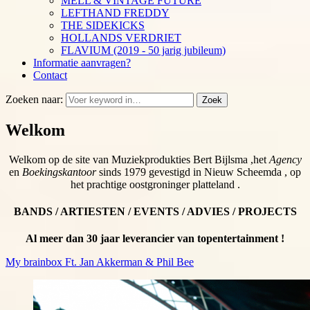
MELL & VINTAGE FUTURE
LEFTHAND FREDDY
THE SIDEKICKS
HOLLANDS VERDRIET
FLAVIUM (2019 - 50 jarig jubileum)
Informatie aanvragen?
Contact
Zoeken naar:
Zoek
Welkom
Welkom op de site van Muziekprodukties Bert Bijlsma ,het
Agency
en
Boekingskantoor
sinds 1979 gevestigd in Nieuw Scheemda , op
het prachtige oostgroninger platteland .
BANDS / ARTIESTEN / EVENTS / ADVIES / PROJECTS
Al meer dan 30 jaar leverancier van topentertainment !
My brainbox Ft. Jan Akkerman & Phil Bee