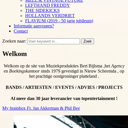
MELL & VINTAGE FUTURE
LEFTHAND FREDDY
THE SIDEKICKS
HOLLANDS VERDRIET
FLAVIUM (2019 - 50 jarig jubileum)
Informatie aanvragen?
Contact
Zoeken naar:
Zoek
Welkom
Welkom op de site van Muziekprodukties Bert Bijlsma ,het
Agency
en
Boekingskantoor
sinds 1979 gevestigd in Nieuw Scheemda , op
het prachtige oostgroninger platteland .
BANDS / ARTIESTEN / EVENTS / ADVIES / PROJECTS
Al meer dan 30 jaar leverancier van topentertainment !
My brainbox Ft. Jan Akkerman & Phil Bee