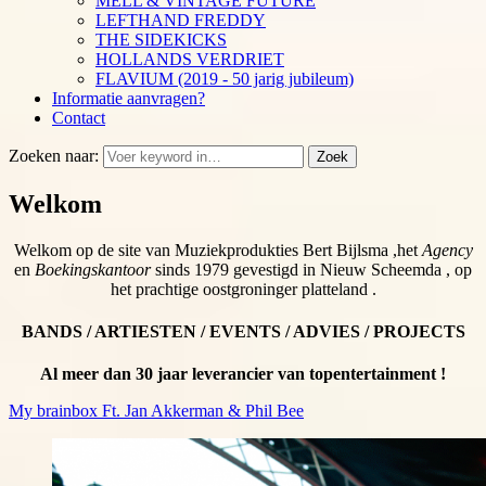
MELL & VINTAGE FUTURE
LEFTHAND FREDDY
THE SIDEKICKS
HOLLANDS VERDRIET
FLAVIUM (2019 - 50 jarig jubileum)
Informatie aanvragen?
Contact
Zoeken naar:
Zoek
Welkom
Welkom op de site van Muziekprodukties Bert Bijlsma ,het
Agency
en
Boekingskantoor
sinds 1979 gevestigd in Nieuw Scheemda , op
het prachtige oostgroninger platteland .
BANDS / ARTIESTEN / EVENTS / ADVIES / PROJECTS
Al meer dan 30 jaar leverancier van topentertainment !
My brainbox Ft. Jan Akkerman & Phil Bee