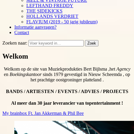
MELL & VINTAGE FUTURE
LEFTHAND FREDDY
THE SIDEKICKS
HOLLANDS VERDRIET
FLAVIUM (2019 - 50 jarig jubileum)
Informatie aanvragen?
Contact
Zoeken naar:
Zoek
Welkom
Welkom op de site van Muziekprodukties Bert Bijlsma ,het
Agency
en
Boekingskantoor
sinds 1979 gevestigd in Nieuw Scheemda , op
het prachtige oostgroninger platteland .
BANDS / ARTIESTEN / EVENTS / ADVIES / PROJECTS
Al meer dan 30 jaar leverancier van topentertainment !
My brainbox Ft. Jan Akkerman & Phil Bee