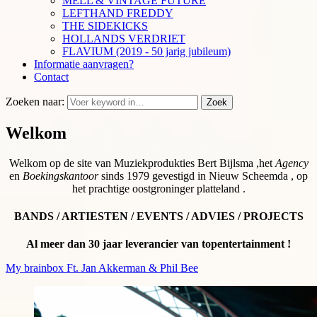
MELL & VINTAGE FUTURE
LEFTHAND FREDDY
THE SIDEKICKS
HOLLANDS VERDRIET
FLAVIUM (2019 - 50 jarig jubileum)
Informatie aanvragen?
Contact
Zoeken naar:
Zoek
Welkom
Welkom op de site van Muziekprodukties Bert Bijlsma ,het
Agency
en
Boekingskantoor
sinds 1979 gevestigd in Nieuw Scheemda , op
het prachtige oostgroninger platteland .
BANDS / ARTIESTEN / EVENTS / ADVIES / PROJECTS
Al meer dan 30 jaar leverancier van topentertainment !
My brainbox Ft. Jan Akkerman & Phil Bee