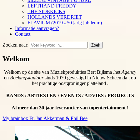
MELL & VINTAGE FUTURE
LEFTHAND FREDDY
THE SIDEKICKS
HOLLANDS VERDRIET
FLAVIUM (2019 - 50 jarig jubileum)
Informatie aanvragen?
Contact
Zoeken naar:
Zoek
Welkom
Welkom op de site van Muziekprodukties Bert Bijlsma ,het
Agency
en
Boekingskantoor
sinds 1979 gevestigd in Nieuw Scheemda , op
het prachtige oostgroninger platteland .
BANDS / ARTIESTEN / EVENTS / ADVIES / PROJECTS
Al meer dan 30 jaar leverancier van topentertainment !
My brainbox Ft. Jan Akkerman & Phil Bee