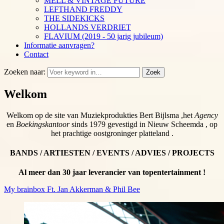
MELL & VINTAGE FUTURE
LEFTHAND FREDDY
THE SIDEKICKS
HOLLANDS VERDRIET
FLAVIUM (2019 - 50 jarig jubileum)
Informatie aanvragen?
Contact
Zoeken naar:
Zoek
Welkom
Welkom op de site van Muziekprodukties Bert Bijlsma ,het
Agency
en
Boekingskantoor
sinds 1979 gevestigd in Nieuw Scheemda , op
het prachtige oostgroninger platteland .
BANDS / ARTIESTEN / EVENTS / ADVIES / PROJECTS
Al meer dan 30 jaar leverancier van topentertainment !
My brainbox Ft. Jan Akkerman & Phil Bee