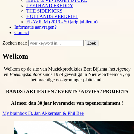
MELL & VINTAGE FUTURE
LEFTHAND FREDDY
THE SIDEKICKS
HOLLANDS VERDRIET
FLAVIUM (2019 - 50 jarig jubileum)
Informatie aanvragen?
Contact
Zoeken naar:
Zoek
Welkom
Welkom op de site van Muziekprodukties Bert Bijlsma ,het
Agency
en
Boekingskantoor
sinds 1979 gevestigd in Nieuw Scheemda , op
het prachtige oostgroninger platteland .
BANDS / ARTIESTEN / EVENTS / ADVIES / PROJECTS
Al meer dan 30 jaar leverancier van topentertainment !
My brainbox Ft. Jan Akkerman & Phil Bee