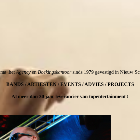
sma ,het
Agency
en
Boekingskantoor
sinds 1979 gevestigd in Nieuw Sch
BANDS / ARTIESTEN / EVENTS / ADVIES / PROJECTS
Al meer dan 30 jaar leverancier van topentertainment !