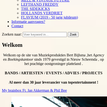
MELL & VINTAGE FUTURE
LEFTHAND FREDDY
THE SIDEKICKS
HOLLANDS VERDRIET
FLAVIUM (2019 - 50 jarig jubileum)
Informatie aanvragen?
Contact
Zoeken naar:
Zoek
Welkom
Welkom op de site van Muziekprodukties Bert Bijlsma ,het
Agency
en
Boekingskantoor
sinds 1979 gevestigd in Nieuw Scheemda , op
het prachtige oostgroninger platteland .
BANDS / ARTIESTEN / EVENTS / ADVIES / PROJECTS
Al meer dan 30 jaar leverancier van topentertainment !
My brainbox Ft. Jan Akkerman & Phil Bee