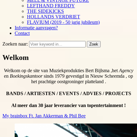
MELL & VINTAGE FUTURE
LEFTHAND FREDDY
THE SIDEKICKS
HOLLANDS VERDRIET
FLAVIUM (2019 - 50 jarig jubileum)
Informatie aanvragen?
Contact
Zoeken naar:
Zoek
Welkom
Welkom op de site van Muziekprodukties Bert Bijlsma ,het
Agency
en
Boekingskantoor
sinds 1979 gevestigd in Nieuw Scheemda , op
het prachtige oostgroninger platteland .
BANDS / ARTIESTEN / EVENTS / ADVIES / PROJECTS
Al meer dan 30 jaar leverancier van topentertainment !
My brainbox Ft. Jan Akkerman & Phil Bee