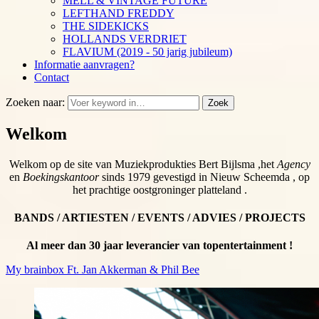
MELL & VINTAGE FUTURE
LEFTHAND FREDDY
THE SIDEKICKS
HOLLANDS VERDRIET
FLAVIUM (2019 - 50 jarig jubileum)
Informatie aanvragen?
Contact
Zoeken naar:
Zoek
Welkom
Welkom op de site van Muziekprodukties Bert Bijlsma ,het
Agency
en
Boekingskantoor
sinds 1979 gevestigd in Nieuw Scheemda , op
het prachtige oostgroninger platteland .
BANDS / ARTIESTEN / EVENTS / ADVIES / PROJECTS
Al meer dan 30 jaar leverancier van topentertainment !
My brainbox Ft. Jan Akkerman & Phil Bee