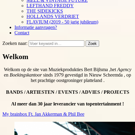
MELL & VINTAGE FUTURE
LEFTHAND FREDDY
THE SIDEKICKS
HOLLANDS VERDRIET
FLAVIUM (2019 - 50 jarig jubileum)
Informatie aanvragen?
Contact
Zoeken naar:
Zoek
Welkom
Welkom op de site van Muziekprodukties Bert Bijlsma ,het
Agency
en
Boekingskantoor
sinds 1979 gevestigd in Nieuw Scheemda , op
het prachtige oostgroninger platteland .
BANDS / ARTIESTEN / EVENTS / ADVIES / PROJECTS
Al meer dan 30 jaar leverancier van topentertainment !
My brainbox Ft. Jan Akkerman & Phil Bee