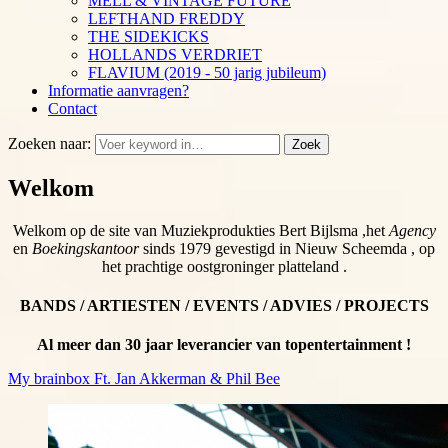
MELL & VINTAGE FUTURE
LEFTHAND FREDDY
THE SIDEKICKS
HOLLANDS VERDRIET
FLAVIUM (2019 - 50 jarig jubileum)
Informatie aanvragen?
Contact
Zoeken naar:
Zoek
Welkom
Welkom op de site van Muziekprodukties Bert Bijlsma ,het
Agency
en
Boekingskantoor
sinds 1979 gevestigd in Nieuw Scheemda , op
het prachtige oostgroninger platteland .
BANDS / ARTIESTEN / EVENTS / ADVIES / PROJECTS
Al meer dan 30 jaar leverancier van topentertainment !
My brainbox Ft. Jan Akkerman & Phil Bee