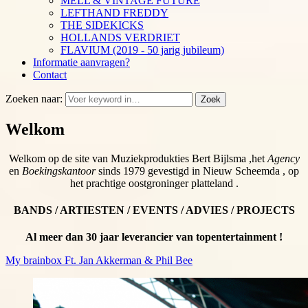
MELL & VINTAGE FUTURE
LEFTHAND FREDDY
THE SIDEKICKS
HOLLANDS VERDRIET
FLAVIUM (2019 - 50 jarig jubileum)
Informatie aanvragen?
Contact
Zoeken naar:
Zoek
Welkom
Welkom op de site van Muziekprodukties Bert Bijlsma ,het
Agency
en
Boekingskantoor
sinds 1979 gevestigd in Nieuw Scheemda , op
het prachtige oostgroninger platteland .
BANDS / ARTIESTEN / EVENTS / ADVIES / PROJECTS
Al meer dan 30 jaar leverancier van topentertainment !
My brainbox Ft. Jan Akkerman & Phil Bee