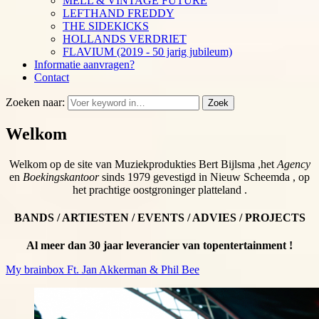
MELL & VINTAGE FUTURE
LEFTHAND FREDDY
THE SIDEKICKS
HOLLANDS VERDRIET
FLAVIUM (2019 - 50 jarig jubileum)
Informatie aanvragen?
Contact
Zoeken naar:
Zoek
Welkom
Welkom op de site van Muziekprodukties Bert Bijlsma ,het
Agency
en
Boekingskantoor
sinds 1979 gevestigd in Nieuw Scheemda , op
het prachtige oostgroninger platteland .
BANDS / ARTIESTEN / EVENTS / ADVIES / PROJECTS
Al meer dan 30 jaar leverancier van topentertainment !
My brainbox Ft. Jan Akkerman & Phil Bee