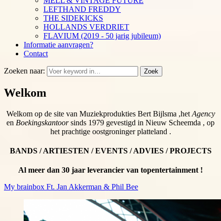
MELL & VINTAGE FUTURE
LEFTHAND FREDDY
THE SIDEKICKS
HOLLANDS VERDRIET
FLAVIUM (2019 - 50 jarig jubileum)
Informatie aanvragen?
Contact
Zoeken naar:
Zoek
Welkom
Welkom op de site van Muziekprodukties Bert Bijlsma ,het
Agency
en
Boekingskantoor
sinds 1979 gevestigd in Nieuw Scheemda , op
het prachtige oostgroninger platteland .
BANDS / ARTIESTEN / EVENTS / ADVIES / PROJECTS
Al meer dan 30 jaar leverancier van topentertainment !
My brainbox Ft. Jan Akkerman & Phil Bee