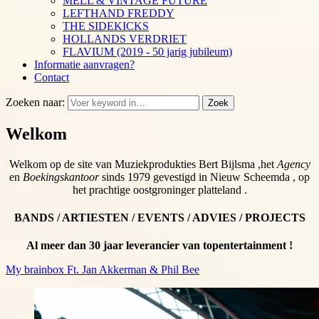
MELL & VINTAGE FUTURE
LEFTHAND FREDDY
THE SIDEKICKS
HOLLANDS VERDRIET
FLAVIUM (2019 - 50 jarig jubileum)
Informatie aanvragen?
Contact
Zoeken naar:
Zoek
Welkom
Welkom op de site van Muziekprodukties Bert Bijlsma ,het
Agency
en
Boekingskantoor
sinds 1979 gevestigd in Nieuw Scheemda , op
het prachtige oostgroninger platteland .
BANDS / ARTIESTEN / EVENTS / ADVIES / PROJECTS
Al meer dan 30 jaar leverancier van topentertainment !
My brainbox Ft. Jan Akkerman & Phil Bee