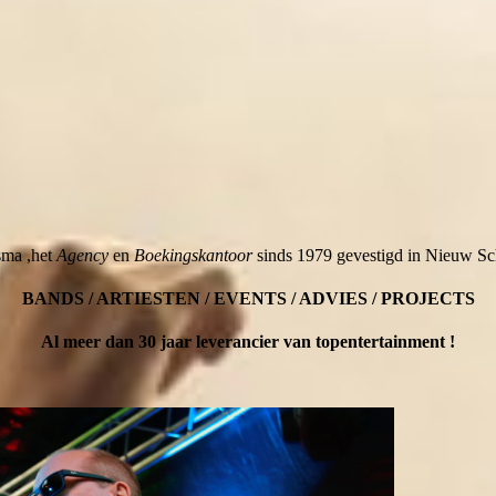
sma ,het
Agency
en
Boekingskantoor
sinds 1979 gevestigd in Nieuw Sch
BANDS / ARTIESTEN / EVENTS / ADVIES / PROJECTS
Al meer dan 30 jaar leverancier van topentertainment !