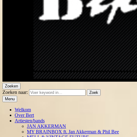
Zoeken
Muziekprodukties Bert Bijlsma
Artiesten Evenementen Muziekprodukties
Zoeken naar:
Zoek
Menu
Welkom
Over Bert
Artiesten/bands
JAN AKKERMAN
MY BRAINBOX ft. Jan Akkerman & Phil Bee