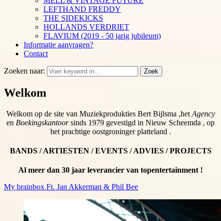
MELL & VINTAGE FUTURE
LEFTHAND FREDDY
THE SIDEKICKS
HOLLANDS VERDRIET
FLAVIUM (2019 - 50 jarig jubileum)
Informatie aanvragen?
Contact
Zoeken naar:
Zoek
Welkom
Welkom op de site van Muziekprodukties Bert Bijlsma ,het
Agency
en
Boekingskantoor
sinds 1979 gevestigd in Nieuw Scheemda , op
het prachtige oostgroninger platteland .
BANDS / ARTIESTEN / EVENTS / ADVIES / PROJECTS
Al meer dan 30 jaar leverancier van topentertainment !
My brainbox Ft. Jan Akkerman & Phil Bee