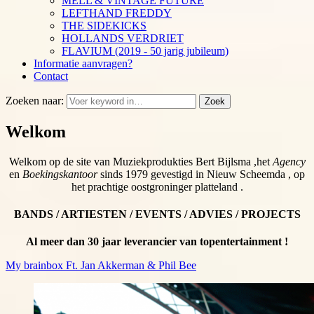
MELL & VINTAGE FUTURE
LEFTHAND FREDDY
THE SIDEKICKS
HOLLANDS VERDRIET
FLAVIUM (2019 - 50 jarig jubileum)
Informatie aanvragen?
Contact
Zoeken naar:
Zoek
Welkom
Welkom op de site van Muziekprodukties Bert Bijlsma ,het
Agency
en
Boekingskantoor
sinds 1979 gevestigd in Nieuw Scheemda , op
het prachtige oostgroninger platteland .
BANDS / ARTIESTEN / EVENTS / ADVIES / PROJECTS
Al meer dan 30 jaar leverancier van topentertainment !
My brainbox Ft. Jan Akkerman & Phil Bee