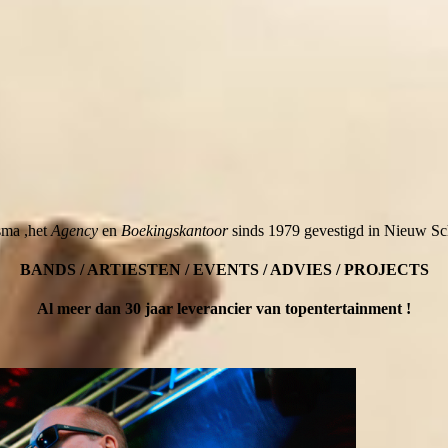
sma ,het
Agency
en
Boekingskantoor
sinds 1979 gevestigd in Nieuw Sch
BANDS / ARTIESTEN / EVENTS / ADVIES / PROJECTS
Al meer dan 30 jaar leverancier van topentertainment !