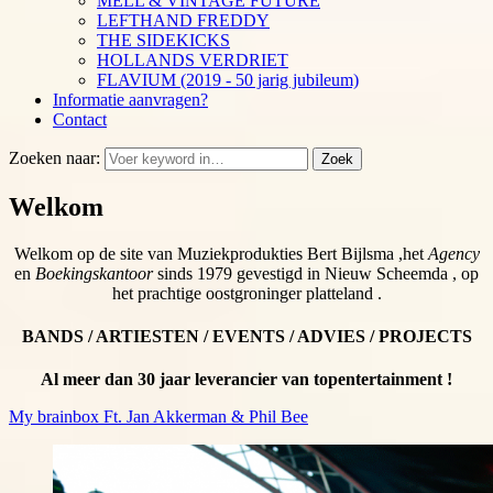
MELL & VINTAGE FUTURE
LEFTHAND FREDDY
THE SIDEKICKS
HOLLANDS VERDRIET
FLAVIUM (2019 - 50 jarig jubileum)
Informatie aanvragen?
Contact
Zoeken naar:
Zoek
Welkom
Welkom op de site van Muziekprodukties Bert Bijlsma ,het
Agency
en
Boekingskantoor
sinds 1979 gevestigd in Nieuw Scheemda , op
het prachtige oostgroninger platteland .
BANDS / ARTIESTEN / EVENTS / ADVIES / PROJECTS
Al meer dan 30 jaar leverancier van topentertainment !
My brainbox Ft. Jan Akkerman & Phil Bee