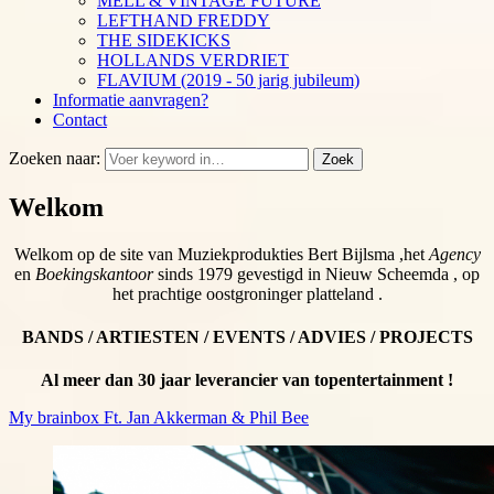
MELL & VINTAGE FUTURE
LEFTHAND FREDDY
THE SIDEKICKS
HOLLANDS VERDRIET
FLAVIUM (2019 - 50 jarig jubileum)
Informatie aanvragen?
Contact
Zoeken naar:
Zoek
Welkom
Welkom op de site van Muziekprodukties Bert Bijlsma ,het
Agency
en
Boekingskantoor
sinds 1979 gevestigd in Nieuw Scheemda , op
het prachtige oostgroninger platteland .
BANDS / ARTIESTEN / EVENTS / ADVIES / PROJECTS
Al meer dan 30 jaar leverancier van topentertainment !
My brainbox Ft. Jan Akkerman & Phil Bee