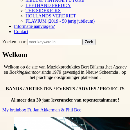
MELL & VINTAGE FUTURE
LEFTHAND FREDDY
THE SIDEKICKS
HOLLANDS VERDRIET
FLAVIUM (2019 - 50 jarig jubileum)
Informatie aanvragen?
Contact
Zoeken naar:
Zoek
Welkom
Welkom op de site van Muziekprodukties Bert Bijlsma ,het
Agency
en
Boekingskantoor
sinds 1979 gevestigd in Nieuw Scheemda , op
het prachtige oostgroninger platteland .
BANDS / ARTIESTEN / EVENTS / ADVIES / PROJECTS
Al meer dan 30 jaar leverancier van topentertainment !
My brainbox Ft. Jan Akkerman & Phil Bee