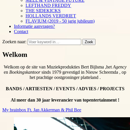
MELL & VINTAGE FUTURE
LEFTHAND FREDDY
THE SIDEKICKS
HOLLANDS VERDRIET
FLAVIUM (2019 - 50 jarig jubileum)
Informatie aanvragen?
Contact
Zoeken naar:
Zoek
Welkom
Welkom op de site van Muziekprodukties Bert Bijlsma ,het
Agency
en
Boekingskantoor
sinds 1979 gevestigd in Nieuw Scheemda , op
het prachtige oostgroninger platteland .
BANDS / ARTIESTEN / EVENTS / ADVIES / PROJECTS
Al meer dan 30 jaar leverancier van topentertainment !
My brainbox Ft. Jan Akkerman & Phil Bee