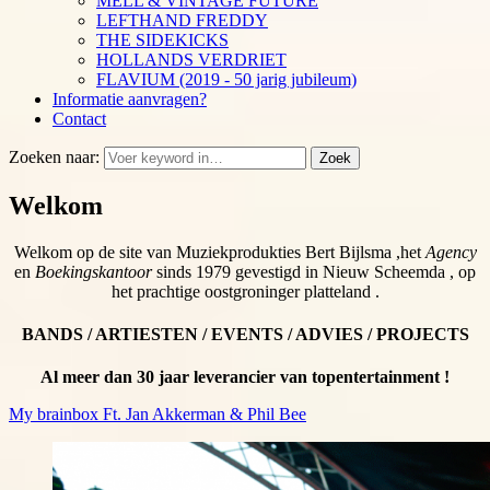
MELL & VINTAGE FUTURE
LEFTHAND FREDDY
THE SIDEKICKS
HOLLANDS VERDRIET
FLAVIUM (2019 - 50 jarig jubileum)
Informatie aanvragen?
Contact
Zoeken naar:
Zoek
Welkom
Welkom op de site van Muziekprodukties Bert Bijlsma ,het
Agency
en
Boekingskantoor
sinds 1979 gevestigd in Nieuw Scheemda , op
het prachtige oostgroninger platteland .
BANDS / ARTIESTEN / EVENTS / ADVIES / PROJECTS
Al meer dan 30 jaar leverancier van topentertainment !
My brainbox Ft. Jan Akkerman & Phil Bee