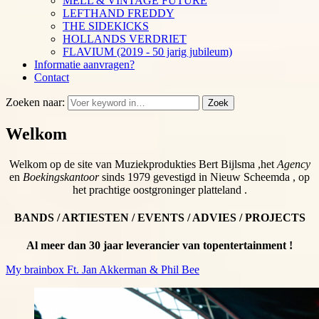
MELL & VINTAGE FUTURE
LEFTHAND FREDDY
THE SIDEKICKS
HOLLANDS VERDRIET
FLAVIUM (2019 - 50 jarig jubileum)
Informatie aanvragen?
Contact
Zoeken naar:
Zoek
Welkom
Welkom op de site van Muziekprodukties Bert Bijlsma ,het
Agency
en
Boekingskantoor
sinds 1979 gevestigd in Nieuw Scheemda , op
het prachtige oostgroninger platteland .
BANDS / ARTIESTEN / EVENTS / ADVIES / PROJECTS
Al meer dan 30 jaar leverancier van topentertainment !
My brainbox Ft. Jan Akkerman & Phil Bee