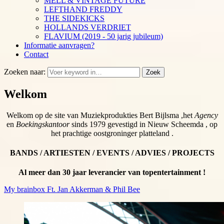
MELL & VINTAGE FUTURE
LEFTHAND FREDDY
THE SIDEKICKS
HOLLANDS VERDRIET
FLAVIUM (2019 - 50 jarig jubileum)
Informatie aanvragen?
Contact
Zoeken naar:
Zoek
Welkom
Welkom op de site van Muziekprodukties Bert Bijlsma ,het
Agency
en
Boekingskantoor
sinds 1979 gevestigd in Nieuw Scheemda , op
het prachtige oostgroninger platteland .
BANDS / ARTIESTEN / EVENTS / ADVIES / PROJECTS
Al meer dan 30 jaar leverancier van topentertainment !
My brainbox Ft. Jan Akkerman & Phil Bee