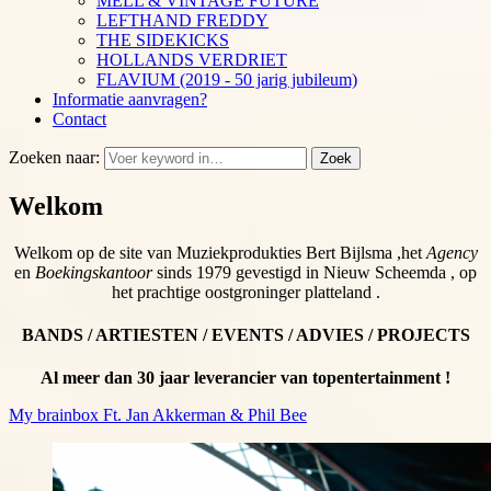
MELL & VINTAGE FUTURE
LEFTHAND FREDDY
THE SIDEKICKS
HOLLANDS VERDRIET
FLAVIUM (2019 - 50 jarig jubileum)
Informatie aanvragen?
Contact
Zoeken naar:
Zoek
Welkom
Welkom op de site van Muziekprodukties Bert Bijlsma ,het
Agency
en
Boekingskantoor
sinds 1979 gevestigd in Nieuw Scheemda , op
het prachtige oostgroninger platteland .
BANDS / ARTIESTEN / EVENTS / ADVIES / PROJECTS
Al meer dan 30 jaar leverancier van topentertainment !
My brainbox Ft. Jan Akkerman & Phil Bee