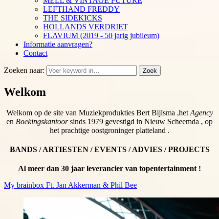
MELL & VINTAGE FUTURE
LEFTHAND FREDDY
THE SIDEKICKS
HOLLANDS VERDRIET
FLAVIUM (2019 - 50 jarig jubileum)
Informatie aanvragen?
Contact
Zoeken naar:
Zoek
Welkom
Welkom op de site van Muziekprodukties Bert Bijlsma ,het
Agency
en
Boekingskantoor
sinds 1979 gevestigd in Nieuw Scheemda , op
het prachtige oostgroninger platteland .
BANDS / ARTIESTEN / EVENTS / ADVIES / PROJECTS
Al meer dan 30 jaar leverancier van topentertainment !
My brainbox Ft. Jan Akkerman & Phil Bee