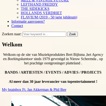
MELL & VINTAGE FUTURE
LEFTHAND FREDDY
THE SIDEKICKS
HOLLANDS VERDRIET
FLAVIUM (2019 - 50 jarig jubileum)
Informatie aanvragen?
Contact
Zoeken naar:
Zoek
Welkom
Welkom op de site van Muziekprodukties Bert Bijlsma ,het
Agency
en
Boekingskantoor
sinds 1979 gevestigd in Nieuw Scheemda , op
het prachtige oostgroninger platteland .
BANDS / ARTIESTEN / EVENTS / ADVIES / PROJECTS
Al meer dan 30 jaar leverancier van topentertainment !
My brainbox Ft. Jan Akkerman & Phil Bee